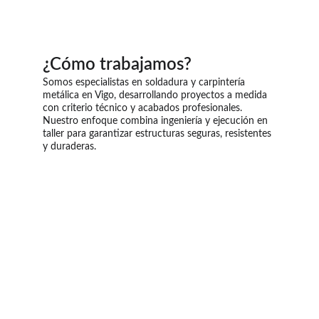
Escaleras y 
Pérgolas y 
barandillas
cobertizos
¿Cómo trabajamos?
Somos especialistas en soldadura y carpintería 
metálica en Vigo, desarrollando proyectos a medida 
con criterio técnico y acabados profesionales. 
Nuestro enfoque combina ingeniería y ejecución en 
taller para garantizar estructuras seguras, resistentes 
y duraderas.